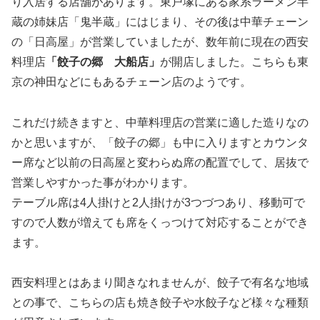
り入居する店舗があります。東戸塚にある家系ラーメン半
蔵の姉妹店「鬼半蔵」にはじまり、その後は中華チェーン
の「日高屋」が営業していましたが、数年前に現在の西安
料理店
「餃子の郷 大船店」
が開店しました。こちらも東
京の神田などにもあるチェーン店のようです。
これだけ続きますと、中華料理店の営業に適した造りなの
かと思いますが、「餃子の郷」も中に入りますとカウンタ
ー席など以前の日高屋と変わらぬ席の配置でして、居抜で
営業しやすかった事がわかります。
テーブル席は4人掛けと2人掛けが3つづつあり、移動可で
すので人数が増えても席をくっつけて対応することができ
ます。
西安料理とはあまり聞きなれませんが、餃子で有名な地域
との事で、こちらの店も焼き餃子や水餃子など様々な種類