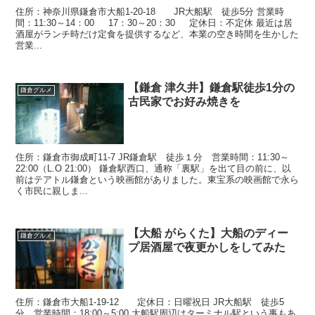
住所：神奈川県鎌倉市大船1-20-18 JR大船駅 徒歩5分 営業時
間：11:30～14：00 17：30～20：30 定休日：不定休 最近は居
酒屋がランチ時だけ定食を提供するなど、本業の空き時間を生かした
営業...
【鎌倉 津久井】鎌倉駅徒歩1分の
鎌倉グルメ
古民家でお好み焼きを
住所：鎌倉市御成町11-7 JR鎌倉駅 徒歩１分 営業時間：11:30～
22:00（L.O 21:00） 鎌倉駅西口、通称「裏駅」を出て目の前に、以
前はテアトル鎌倉という映画館がありました。東宝系の映画館で永ら
く市民に親しま...
【大船 がらくた】大船のディー
鎌倉グルメ
プ居酒屋で夜更かしをしてみた
住所：鎌倉市大船1-19-12 定休日：日曜祝日 JR大船駅 徒歩5
分 営業時間：18:00～5:00 大船駅周辺はターミナル駅という事もあ