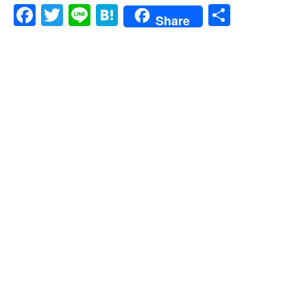
F
T
Li
H
共
Share
a
wi
n
at
有
c
tt
e
e
e
er
n
b
a
o
o
k