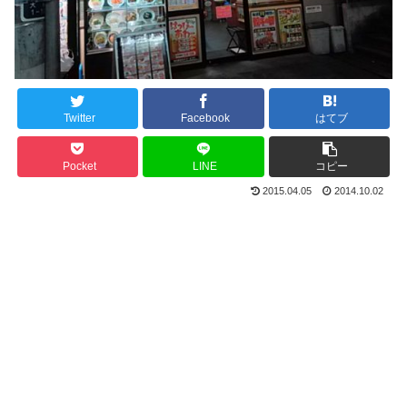
Twitter
Facebook
はてブ
Pocket
LINE
コピー
2015.04.05
2014.10.02