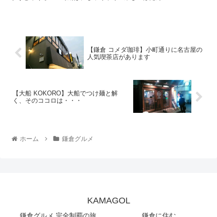
【鎌倉 コメダ珈琲】小町通りに名古屋の
人気喫茶店があります
【大船 KOKORO】大船でつけ麺と解
く、そのココロは・・・
ホーム
鎌倉グルメ
KAMAGOL
鎌倉グルメ 完全制覇の旅
鎌倉に住む