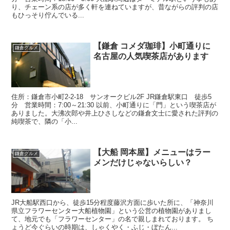
り、チェーン系の店が多く軒を連ねていますが、昔ながらの評判の店
もひっそり佇んでいる...
【鎌倉 コメダ珈琲】小町通りに
鎌倉グルメ
名古屋の人気喫茶店があります
住所：鎌倉市小町2-2-18 サンオークビル2F JR鎌倉駅東口 徒歩5
分 営業時間：7:00～21:30 以前、小町通りに「門」という喫茶店が
ありました。大沸次郎や井上ひさしなどの鎌倉文士に愛された評判の
純喫茶で、隣の「小...
【大船 岡本屋】メニューはラー
鎌倉グルメ
メンだけじゃないらしい？
JR大船駅西口から、徒歩15分程度藤沢方面に歩いた所に、「神奈川
県立フラワーセンター大船植物園」という公営の植物園がありまし
て、地元でも「フラワーセンター」の名で親しまれております。 ち
ょうど今ぐらいの時期は、しゃくやく・ふじ・ぼたん...