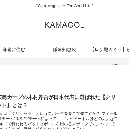
"Web Magazine For Good Life"
KAMAGOL
鎌倉に住む
鎌倉知恵袋
【ロケ地ガイド】
から二番目の
広島カープの木村昇吾が日本代表に選ばれた【クリ
ット】とは？
んは「クリケット」というスポーツををご存知ですか？ フィール
1チーム11名の2チームによって、半径70メートルほどの広大なフ
ルドで行われるバットとボールを用いるスポーツです。バットと
ルと言えば、野球を想像される方が多いと思い...