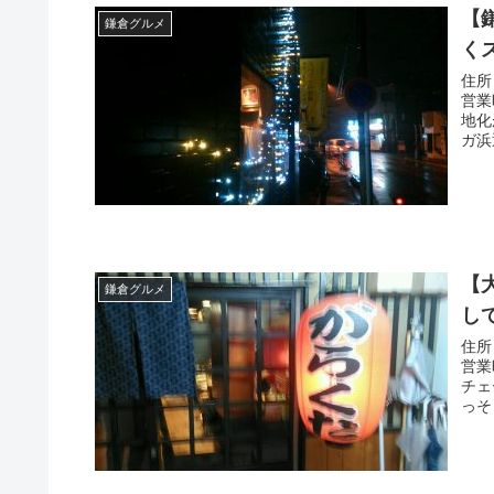
【
鎌倉グルメ
く
住所
営業
地化
ガ浜通
【
鎌倉グルメ
し
住所
営業
チェ
っそ