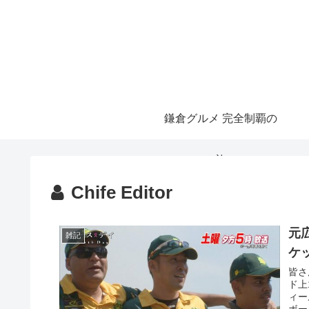
鎌倉グルメ 完全制覇の
旅
Chife Editor
元
雑記
ケ
皆さ
ド上
ィー
ボー