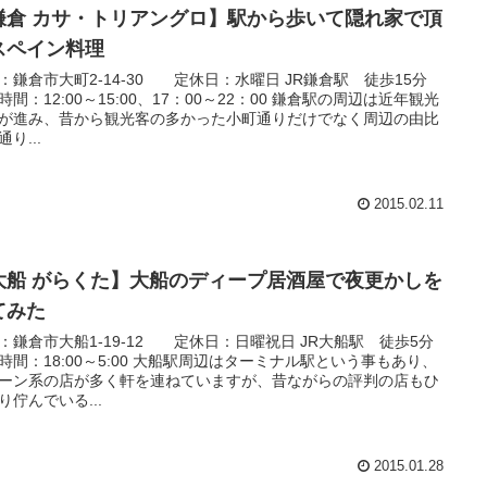
鎌倉 カサ・トリアングロ】駅から歩いて隠れ家で頂
スペイン料理
：鎌倉市大町2-14-30 定休日：水曜日 JR鎌倉駅 徒歩15分
時間：12:00～15:00、17：00～22：00 鎌倉駅の周辺は近年観光
が進み、昔から観光客の多かった小町通りだけでなく周辺の由比
り...
2015.02.11
大船 がらくた】大船のディープ居酒屋で夜更かしを
てみた
：鎌倉市大船1-19-12 定休日：日曜祝日 JR大船駅 徒歩5分
時間：18:00～5:00 大船駅周辺はターミナル駅という事もあり、
ーン系の店が多く軒を連ねていますが、昔ながらの評判の店もひ
り佇んでいる...
2015.01.28