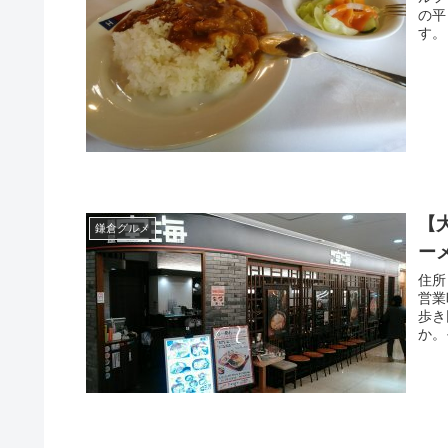
の平
す。
【
鎌倉グルメ
ー
住所
営業
歩き
か。