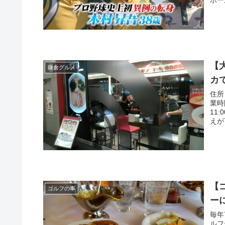
【大
鎌倉グルメ
カ
住所
業時
11
えが可
【
ゴルフの事
ー
毎年
ルフ