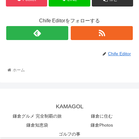
o
k
Chife Editorをフォローする
Chife Editor
ホーム
KAMAGOL
鎌倉グルメ 完全制覇の旅
鎌倉に住む
鎌倉知恵袋
鎌倉Photos
ゴルフの事