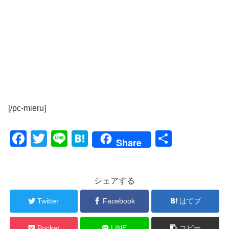
[/pc-mieru]
F
T
Li
H
共
Share
a
wi
n
at
有
c
tt
e
e
シェアする
e
er
n
b
a
Twitter
Facebook
はてブ
o
Pocket
LINE
コピー