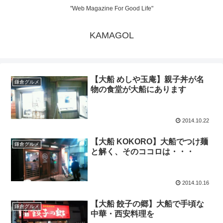
"Web Magazine For Good Life"
KAMAGOL
【大船 めしや玉庵】親子丼が名
鎌倉グルメ
物の食堂が大船にあります
2014.10.22
【大船 KOKORO】大船でつけ麺
鎌倉グルメ
と解く、そのココロは・・・
2014.10.16
【大船 餃子の郷】大船で手頃な
鎌倉グルメ
中華・西安料理を