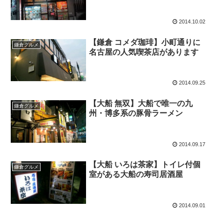
2014.10.02
【鎌倉 コメダ珈琲】小町通りに
鎌倉グルメ
名古屋の人気喫茶店があります
2014.09.25
【大船 無双】大船で唯一の九
鎌倉グルメ
州・博多系の豚骨ラーメン
2014.09.17
【大船 いろは茶家】トイレ付個
鎌倉グルメ
室がある大船の寿司居酒屋
2014.09.01